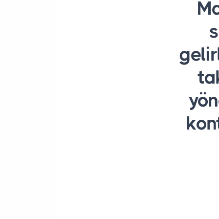
Ma
s
gelir
ta
yön
kont