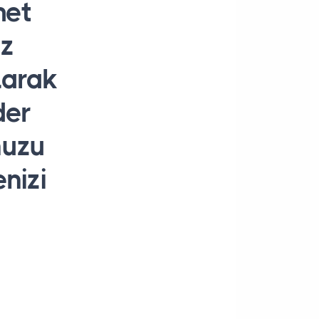
met
iz
olarak
der
nuzu
enizi