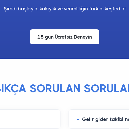
Şimdi başlayın, kolaylık ve verimliliğin farkını keşfedin!
15 gün Ücretsiz Deneyin
SIKÇA SORULAN SORULA
Gelir gider takibi na