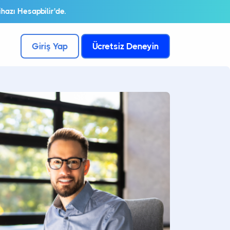
hazı Hesapbilir'de.
Giriş Yap
Ücretsiz Deneyin