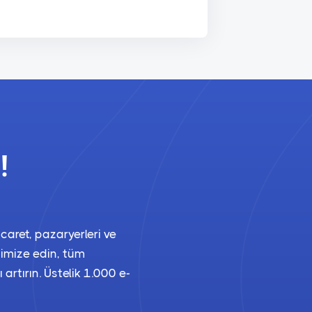
!
caret, pazaryerleri ve
timize edin, tüm
 artırın. Üstelik 1.000 e-