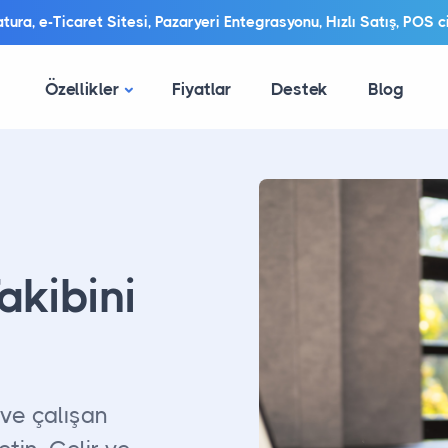
ura, e-Ticaret Sitesi, Pazaryeri Entegrasyonu, Hızlı Satış, POS ci
Özellikler
Fiyatlar
Destek
Blog
akibini
 ve çalışan