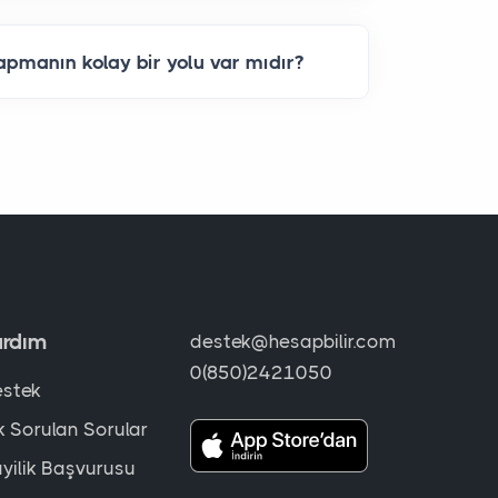
yapmanın kolay bir yolu var mıdır?
ardım
destek@hesapbilir.com
0(850)2421050
stek
k Sorulan Sorular
yilik Başvurusu