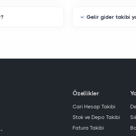
r?
Gelir gider takibi 
Özellikler
Y
r
Cari Hesap Takibi
De
Stok ve Depo Takibi
Sı
Fatura Takibi
Ba
e-