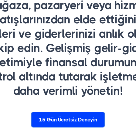
ğaza, pazaryeri veya hiz
atışlarınızdan elde ettiğin
leri ve giderlerinizi anlık 
kip edin. Gelişmiş gelir-gi
etimiyle finansal durumu
rol altında tutarak işletm
daha verimli yönetin!
15 Gün Ücretsiz Deneyin