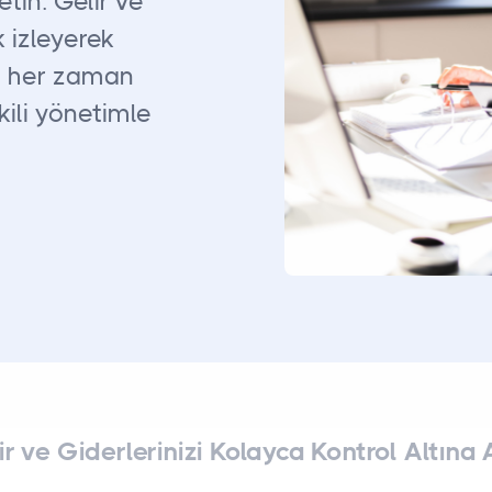
etin. Gelir ve
k izleyerek
u her zaman
tkili yönetimle
ir ve Giderlerinizi Kolayca Kontrol Altına A