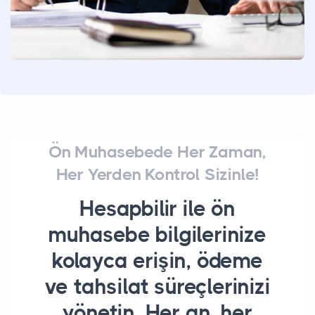
Ön Muhasebede Her Zaman,
Her Yerden Kontrol Sizinle!
Hesapbilir ile ön
muhasebe bilgilerinize
kolayca erişin, ödeme
ve tahsilat süreçlerinizi
yönetin. Her an, her