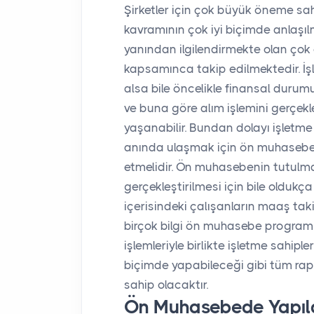
Şirketler için çok büyük öneme s
kavramının çok iyi biçimde anlaşılm
yanından ilgilendirmekte olan çok
kapsamınca takip edilmektedir. İşl
alsa bile öncelikle finansal duru
ve buna göre alım işlemini gerçekleş
yaşanabilir. Bundan dolayı işletme s
anında ulaşmak için ön muhasebey
etmelidir. Ön muhasebenin tutulması
gerçekleştirilmesi için bile olduk
içerisindeki çalışanların maaş taki
birçok bilgi ön muhasebe programı
işlemleriyle birlikte işletme sahiple
biçimde yapabileceği gibi tüm ra
sahip olacaktır.
Ön Muhasebede Yapıla