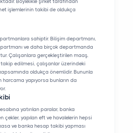
dır. Böylelikle şirket tarafından
net işlemlerinin takibi de oldukça
departmanlara sahiptir. Bilişim departmanı,
epartmanı ve daha birçok departmanda
ur. Çalışanlara gerçekleştirilen maaş,
n takip edilmesi, çalışanlar üzerindeki
i kapsamında oldukça önemlidir. Bununla
pten harcama yapıyorsa bunların da
or.
kibi
hesabına yatırılan paralar, banka
 çekler, yapılan eft ve havalelerin hepsi
in kasa ve banka hesap takibi yapması