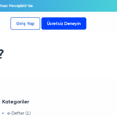
hazı Hesapbilir'de.
Giriş Yap
Ücretsiz Deneyin
?
Kategoriler
e-Defter (1)