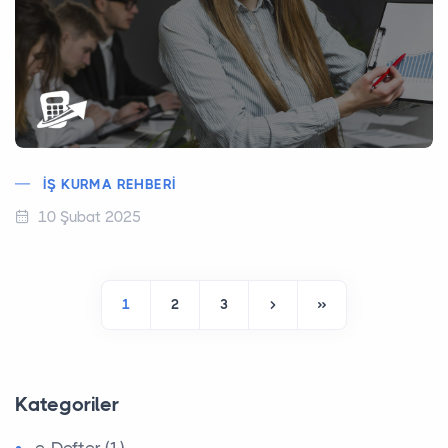
İŞ KURMA REHBERI
10 Şubat 2025
1
2
3
Kategoriler
e-Defter (1)