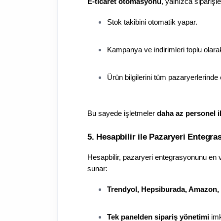
E-ticaret otomasyonu
, yalnızca sipariş
Stok takibini otomatik yapar.
Kampanya ve indirimleri toplu olara
Ürün bilgilerini tüm pazaryerlerind
Bu sayede işletmeler 
daha az personel il
5. Hesapbilir ile Pazaryeri Entegra
Hesapbilir, pazaryeri entegrasyonunu en v
sunar:
Trendyol, Hepsiburada, Amazon,
Tek panelden sipariş yönetimi
 im