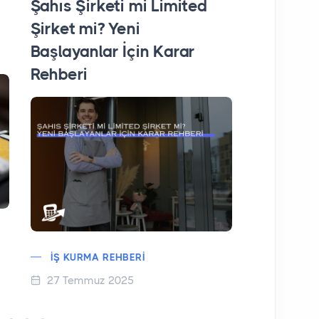
Şahıs Şirketi mi Limited
Amazon 
Şirket mi? Yeni
E-Ticaret
Başlayanlar İçin Karar
Satış Ar
Rehberi
Stratejil
İŞ KURMA REHBERI
PAZARYE
27 Temmuz 2025
28 Şubat