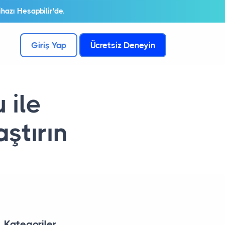
hazı Hesapbilir'de.
Giriş Yap
Ücretsiz Deneyin
 ile
aştırın
Kategoriler