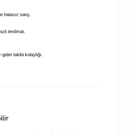
ile hatasız satış.
 hızlı teslimat.
-gider takibi kolaylığı.
lir