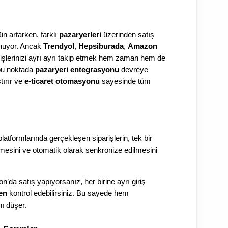
 artarken, farklı 
pazaryerleri
 üzerinden satış 
unuyor. Ancak 
Trendyol
, 
Hepsiburada
, 
Amazon
arişlerinizi ayrı ayrı takip etmek hem zaman hem de 
bu noktada 
pazaryeri entegrasyonu
 devreye 
tırır ve 
e-ticaret otomasyonu
 sayesinde tüm 
t platformlarında gerçekleşen siparişlerin, tek bir 
mesini ve otomatik olarak senkronize edilmesini 
da satış yapıyorsanız, her birine ayrı giriş 
en
 kontrol edebilirsiniz. Bu sayede hem 
ı düşer.