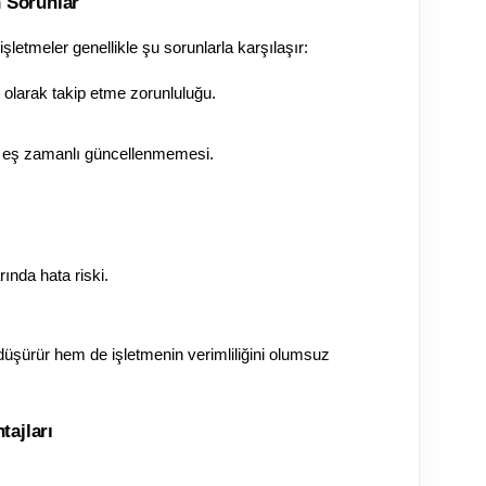
n Sorunlar
letmeler genellikle şu sorunlarla karşılaşır:
l olarak takip etme zorunluluğu.
da eş zamanlı güncellenmemesi.
nda hata riski.
şürür hem de işletmenin verimliliğini olumsuz 
tajları