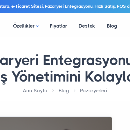
ura, e-Ticaret Sitesi, Pazaryeri Entegrasyonu, Hızlı Satış, POS ci
Özellikler
Fiyatlar
Destek
Blog
aryeri Entegrasyonu
ş Yönetimini Kolayl
Ana Sayfa
Blog
Pazaryerleri