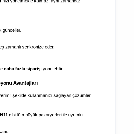
lerinizi yönetmekle kalmaz; aynı zamanda:
k günceller.
e eş zamanlı senkronize eder.
e daha fazla siparişi
 yönetebilir.
syonu Avantajları
erimli şekilde kullanmanızı sağlayan çözümler 
 N11
 gibi tüm büyük pazaryerleri ile uyumlu.
kânı.