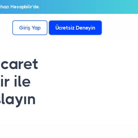
hazı Hesapbilir'de.
Giriş Yap
Ücretsiz Deneyin
icaret
r ile
şlayın