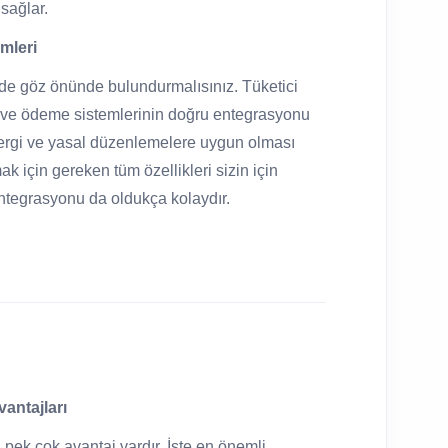
 sağlar.
mleri
i de göz önünde bulundurmalısınız. Tüketici
iği ve ödeme sistemlerinin doğru entegrasyonu
 vergi ve yasal düzenlemelere uygun olması
k için gereken tüm özellikleri sizin için
entegrasyonu da oldukça kolaydır.
antajları
 pek çok avantaj vardır. İşte en önemli