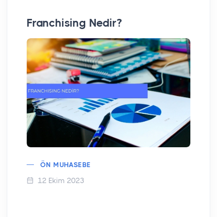
Franchising Nedir?
Te
Ku
ÖN MUHASEBE
12 Ekim 2023