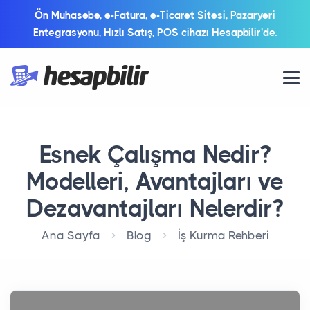
Ön Muhasebe, e-Fatura, e-Ticaret Sitesi, Pazaryeri
Entegrasyonu, Hızlı Satış, POS cihazı Hesapbilir'de.
Esnek Çalışma Nedir?
Modelleri, Avantajları ve
Dezavantajları Nelerdir?
Ana Sayfa
Blog
İş Kurma Rehberi