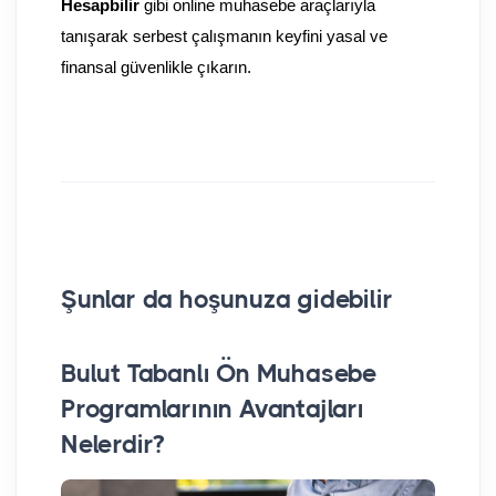
Hesapbilir
 gibi online muhasebe araçlarıyla 
tanışarak serbest çalışmanın keyfini yasal ve 
finansal güvenlikle çıkarın.
Şunlar da hoşunuza gidebilir
Bulut Tabanlı Ön Muhasebe
An
Programlarının Avantajları
Ne
Nelerdir?