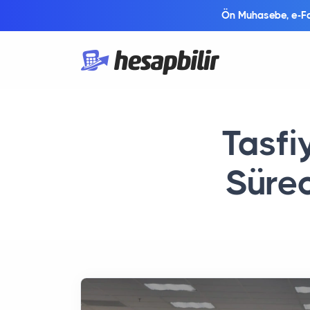
Ön Muhasebe, e-Fat
Tasfi
Sürec