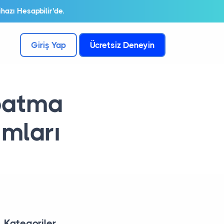
hazı Hesapbilir'de.
Giriş Yap
Ücretsiz Deneyin
apatma
ımları
Kategoriler