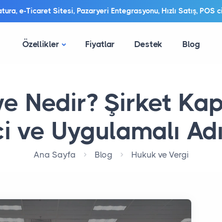
ura, e-Ticaret Sitesi, Pazaryeri Entegrasyonu, Hızlı Satış, POS ci
Özellikler
Fiyatlar
Destek
Blog
ye Nedir? Şirket K
i ve Uygulamalı Ad
Ana Sayfa
Blog
Hukuk ve Vergi