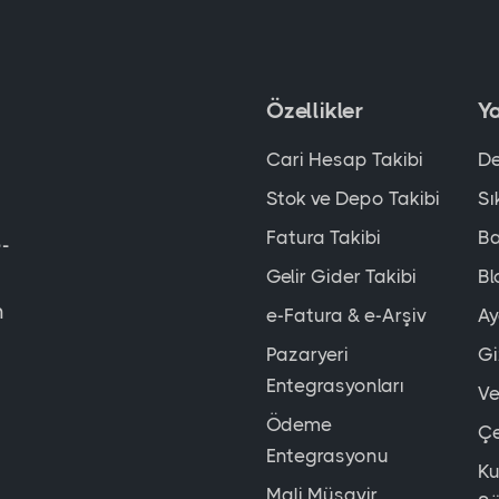
Özellikler
Y
r
Cari Hesap Takibi
De
Stok ve Depo Takibi
Sı
Fatura Takibi
Ba
e-
Gelir Gider Takibi
Bl
n
e-Fatura & e-Arşiv
Ay
Pazaryeri
Gi
Entegrasyonları
Ve
Ödeme
Çe
Entegrasyonu
Ku
Mali Müşavir