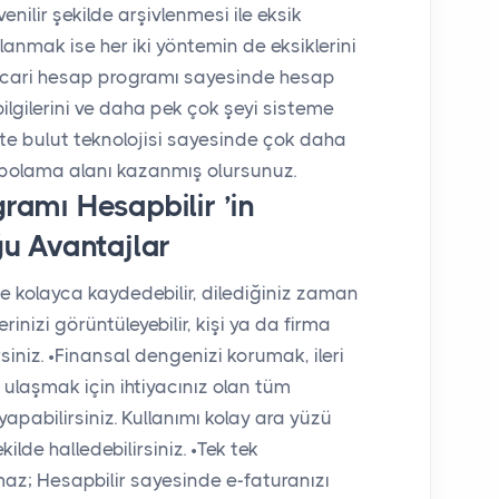
ilir şekilde arşivlenmesi ile eksik
lanmak ise her iki yöntemin de eksiklerini
z cari hesap programı sayesinde hesap
bilgilerini ve daha pek çok şeyi sisteme
likte bulut teknolojisi sayesinde çok daha
epolama alanı kazanmış olursunuz.
ramı Hesapbilir ’in
ğu Avantajlar
me kolayca kaydedebilir, dilediğiniz zaman
rinizi görüntüleyebilir, kişi ya da firma
siniz.
•
Finansal dengenizi korumak, ileri
 ulaşmak için ihtiyacınız olan tüm
yapabilirsiniz. Kullanımı kolay ara yüzü
kilde halledebilirsiniz.
•
Tek tek
z; Hesapbilir sayesinde e-faturanızı