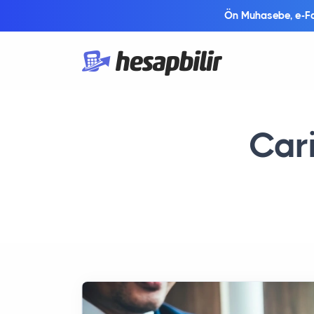
Ön Muhasebe, e-Fat
Car