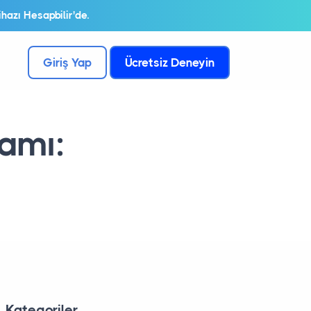
hazı Hesapbilir'de.
Giriş Yap
Ücretsiz Deneyin
amı:
Kategoriler