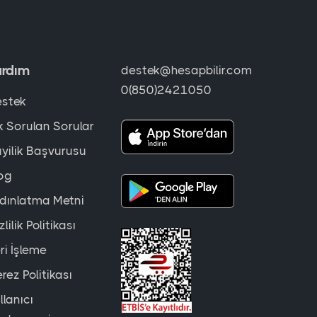
ardım
destek@hesapbilir.com
0(850)2421050
stek
k Sorulan Sorular
yilik Başvurusu
og
dınlatma Metni
zlilik Politikası
ri İşleme
rez Politikası
llanıcı