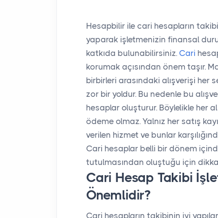
Hesapbilir ile cari hesapların taki
yaparak işletmenizin finansal dur
katkıda bulunabilirsiniz.
Cari
hesap
korumak açısından önem taşır. Mal
birbirleri arasındaki alışverişi he
zor bir yoldur. Bu nedenle bu alışve
hesaplar oluşturur. Böylelikle her 
ödeme olmaz. Yalnız her satış kayı
verilen hizmet ve bunlar karşılığın
Cari hesaplar belli bir dönem içind
tutulmasından oluştuğu için dikkat
Cari Hesap Takibi İşl
Önemlidir?
Cari hesapların takibinin iyi yapı