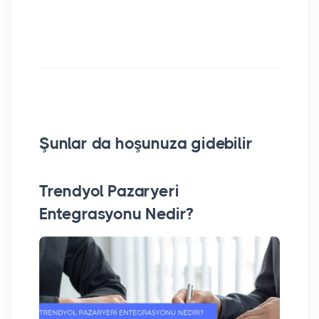
Şunlar da hoşunuza gidebilir
Trendyol Pazaryeri
20
Entegrasyonu Nedir?
Or
Sa